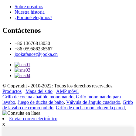
Sobre nosotros
Nuestra historia
¿Por qué elegirnos?
Contáctenos
+86 13676813030
+86 059586236567
jookafaucet@jooka.cn
© Copyright - 2010-2022: Todos los derechos reservados.
Productos
-
Mapa del sitio
-
AMP móvil
Grifo de cocina abatible monomando
,
Grifo monomando para
lavabo
,
Juego de ducha de baño
,
Válvula de ángulo cuadrado
,
Grifo
de lavabo de cromo pulido
,
Grifo de ducha montado en la pared
,
Enviar correo electrónico
x