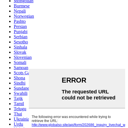
Mongolian
Burmese
Nepali
Norwegian
Pashto
Persian
Punjabi
Serbian
Sesotho
Sinhala
Slovak
Slovenian
Somali
Samoan
Scots Gaelic
Shona
Sindhi
Sundanese
Swahili
Tajik
Tamil
Telugu
Thai
Ukrainian
Urdu