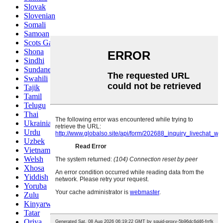
Slovak
Slovenian
Somali
Samoan
Scots Gaelic
Shona
Sindhi
Sundanese
Swahili
Tajik
Tamil
Telugu
Thai
Ukrainian
Urdu
Uzbek
Vietnamese
Welsh
Xhosa
Yiddish
Yoruba
Zulu
Kinyarwanda
Tatar
Oriya