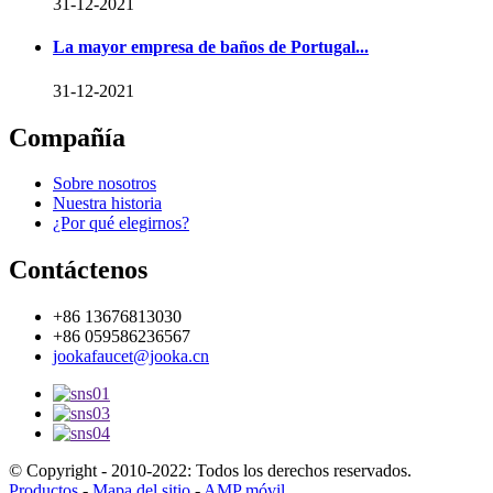
31-12-2021
La mayor empresa de baños de Portugal...
31-12-2021
Compañía
Sobre nosotros
Nuestra historia
¿Por qué elegirnos?
Contáctenos
+86 13676813030
+86 059586236567
jookafaucet@jooka.cn
© Copyright - 2010-2022: Todos los derechos reservados.
Productos
-
Mapa del sitio
-
AMP móvil