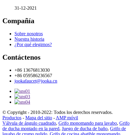
31-12-2021
Compañía
Sobre nosotros
Nuestra historia
¿Por qué elegirnos?
Contáctenos
+86 13676813030
+86 059586236567
jookafaucet@jooka.cn
© Copyright - 2010-2022: Todos los derechos reservados.
Productos
-
Mapa del sitio
-
AMP móvil
Válvula de ángulo cuadrado
,
Grifo monomando para lavabo
,
Grifo
de ducha montado en la pared
,
Juego de ducha de baño
,
Grifo de
lavabo de cromo pulido
,
Grifo de cocina abatible monomando
,