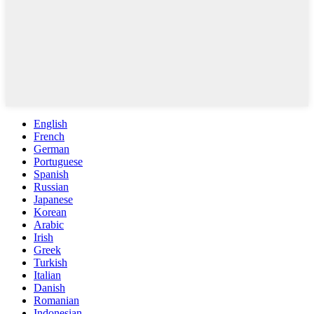
English
French
German
Portuguese
Spanish
Russian
Japanese
Korean
Arabic
Irish
Greek
Turkish
Italian
Danish
Romanian
Indonesian