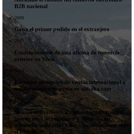
B2B nacional
2009
Gana el primer pedido en el extranjero
2010
Establecimiento de una oficina de comercio
exterior en Yiwu
2014
Encontré un equipo de ventas internacional y
mostré nuestra empresa en alibaba.com
2016
Se unió activamente a varias organizaciones
comerciales, se comunicó y aprendió en
diferentes industrias y llegó a conclusiones sobre
el pasado.