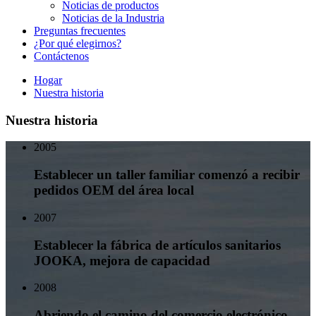
Noticias de productos
Noticias de la Industria
Preguntas frecuentes
¿Por qué elegirnos?
Contáctenos
Hogar
Nuestra historia
Nuestra historia
2005
Establecer un taller familiar comenzó a recibir
pedidos OEM del área local
2007
Establecer la fábrica de artículos sanitarios
JOOKA, mejora de capacidad
2008
Abriendo el camino del comercio electrónico