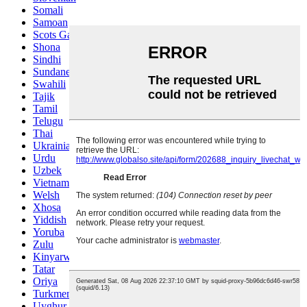
Somali
Samoan
Scots Gaelic
Shona
Sindhi
Sundanese
Swahili
Tajik
Tamil
Telugu
Thai
Ukrainian
Urdu
Uzbek
Vietnamese
Welsh
Xhosa
Yiddish
Yoruba
Zulu
Kinyarwanda
Tatar
Oriya
Turkmen
Uyghur