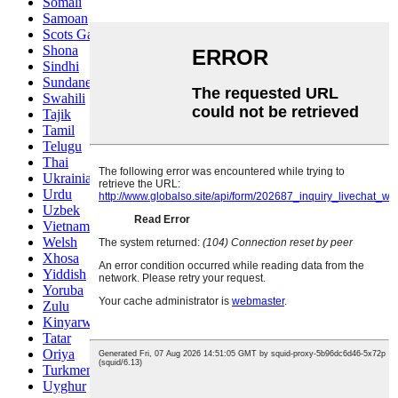
Somali
Samoan
Scots Gaelic
Shona
Sindhi
Sundanese
Swahili
Tajik
Tamil
Telugu
Thai
Ukrainian
Urdu
Uzbek
Vietnamese
Welsh
Xhosa
Yiddish
Yoruba
Zulu
Kinyarwanda
Tatar
Oriya
Turkmen
Uyghur