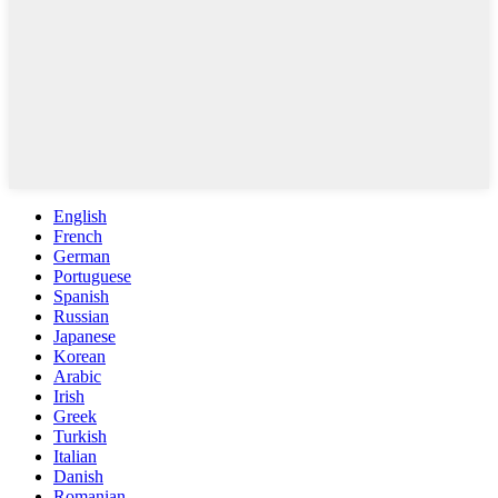
English
French
German
Portuguese
Spanish
Russian
Japanese
Korean
Arabic
Irish
Greek
Turkish
Italian
Danish
Romanian