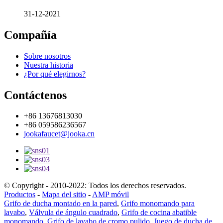
31-12-2021
Compañía
Sobre nosotros
Nuestra historia
¿Por qué elegirnos?
Contáctenos
+86 13676813030
+86 059586236567
jookafaucet@jooka.cn
© Copyright - 2010-2022: Todos los derechos reservados.
Productos
-
Mapa del sitio
-
AMP móvil
Grifo de ducha montado en la pared
,
Grifo monomando para
lavabo
,
Válvula de ángulo cuadrado
,
Grifo de cocina abatible
monomando
,
Grifo de lavabo de cromo pulido
,
Juego de ducha de