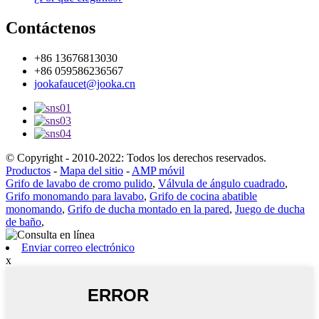
Contáctenos
+86 13676813030
+86 059586236567
jookafaucet@jooka.cn
© Copyright - 2010-2022: Todos los derechos reservados.
Productos
-
Mapa del sitio
-
AMP móvil
Grifo de lavabo de cromo pulido
,
Válvula de ángulo cuadrado
,
Grifo monomando para lavabo
,
Grifo de cocina abatible
monomando
,
Grifo de ducha montado en la pared
,
Juego de ducha
de baño
,
Enviar correo electrónico
x