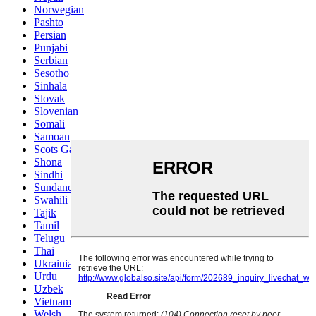
Norwegian
Pashto
Persian
Punjabi
Serbian
Sesotho
Sinhala
Slovak
Slovenian
Somali
Samoan
Scots Gaelic
Shona
Sindhi
Sundanese
Swahili
Tajik
Tamil
Telugu
Thai
Ukrainian
Urdu
Uzbek
Vietnamese
Welsh