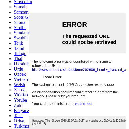
Slovenian
Somali
Samoan
Scots Gaelic
Shona
Sindhi
Sundanese
Swahili
Tajik
Tamil
Telugu
Thai
Ukrainian
Urdu
Uzbek
Vietnamese
Welsh
Xhosa
Yiddish
Yoruba
Zulu
Kinyarwanda
Tatar
Oriya
Turkmen