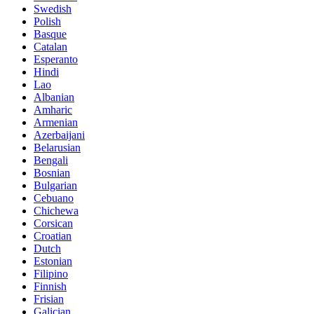
Swedish
Polish
Basque
Catalan
Esperanto
Hindi
Lao
Albanian
Amharic
Armenian
Azerbaijani
Belarusian
Bengali
Bosnian
Bulgarian
Cebuano
Chichewa
Corsican
Croatian
Dutch
Estonian
Filipino
Finnish
Frisian
Galician