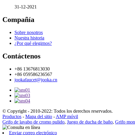
31-12-2021
Compañía
Sobre nosotros
Nuestra historia
¿Por qué elegirnos?
Contáctenos
+86 13676813030
+86 059586236567
jookafaucet@jooka.cn
© Copyright - 2010-2022: Todos los derechos reservados.
Productos
-
Mapa del sitio
-
AMP móvil
Grifo de lavabo de cromo pulido
,
Juego de ducha de baño
,
Grifo mon
Enviar correo electrónico