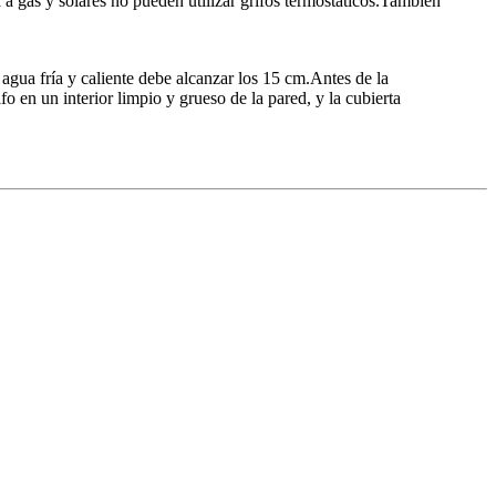
a a gas y solares no pueden utilizar grifos termostáticos.También
e agua fría y caliente debe alcanzar los 15 cm.Antes de la
fo en un interior limpio y grueso de la pared, y la cubierta