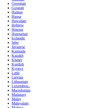
Georgian
Gujarati
Haitian
Hausa
Hawaiian
Hebrew
Hmong
Hungarian
Icelandic
Igbo
Javanese
Kannada
Kazakh
Khmer
Kurdish
Kyrgyz
Latin
Latvian
Lithuanian
Luxembou..
Macedonian
Malagasy
Malay
Malayalam
Maltese