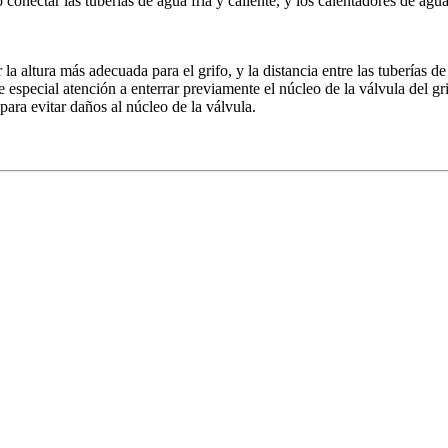
 conectar las tuberías de agua fría y caliente, y los calentadores de agu
 la altura más adecuada para el grifo, y la distancia entre las tuberías d
te especial atención a enterrar previamente el núcleo de la válvula del gri
para evitar daños al núcleo de la válvula.